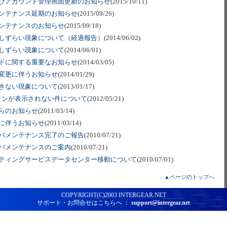
びアカウント管理画面更新のお知らせ
(2015/10/11)
ンテナンス延期のお知らせ
(2015/09/26)
ンテナンスのお知らせ
(2015/09/18)
しずらい現象について（経過報告）
(2014/06/02)
しずらい現象について
(2014/06/01)
ドに関する重要なお知らせ
(2014/03/05)
変更に伴うお知らせ
(2014/01/29)
きない現象について
(2013/01/17)
ボタンが表示されない件について
(2012/05/21)
らのお知らせ
(2011/03/14)
に伴うお知らせ
(2011/03/14)
バメンテナンス完了のご報告
(2010/07/21)
バメンテナンスのご案内
(2010/07/21)
ティングサービスデータセンター移動について
(2010/07/01)
▲ページのトップへ
COPYRIGHT(C)2003 INTERGEAR.NET
サポート・お問合せはこちらへ ：
support@intergear.net